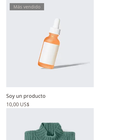
Más vendido
Soy un producto
Precio
10,00 US$