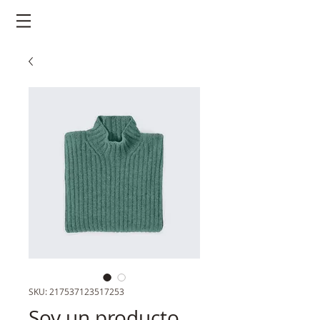
SKU: 217537123517253
Soy un producto