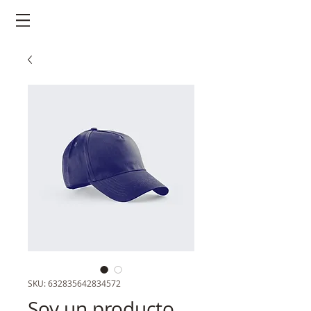
SKU: 632835642834572
Soy un producto