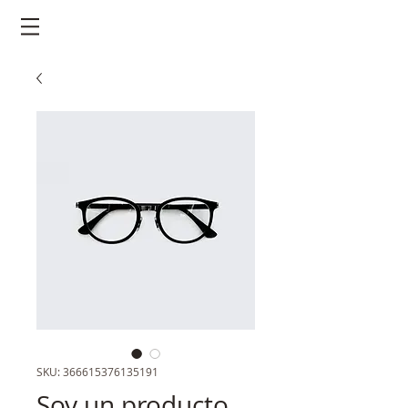
SKU: 366615376135191
Soy un producto